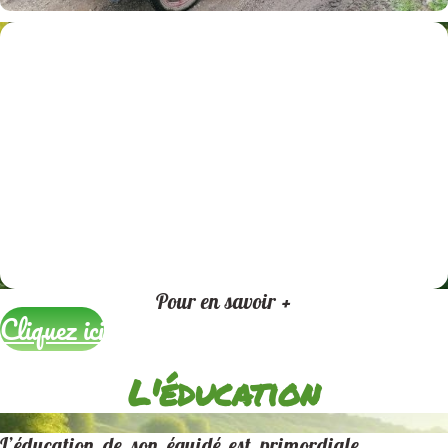
Pour en savoir +
Cliquez ici
L'éducation
L’éducation de son équidé est primordiale