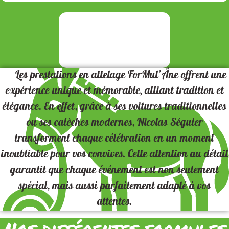
Les
prestations en attelage ForMul’Âne
offrent une
expérience unique et mémorable
, alliant
tradition et
élégance
. En effet, grâce à ses
voitures traditionnelles
ou ses
calèches modernes
,
Nicolas Séguier
transforment chaque célébration en un moment
inoubliable
pour vos convives. Cette attention au détail
garantit que chaque
événement
est non seulement
spécial
, mais aussi
parfaitement adapté
à vos
attentes.
Nos différentes formules