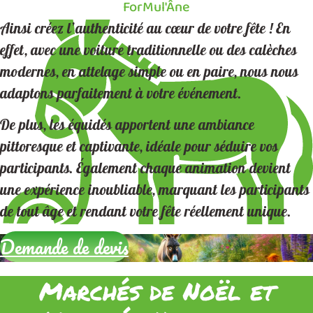
ForMul'Âne
Ainsi créez l’authenticité au cœur de votre fête ! En
effet, avec une voiture traditionnelle ou des calèches
modernes, en attelage simple ou en paire, nous nous
adaptons parfaitement à votre événement.
De plus, les équidés apportent une ambiance
pittoresque et captivante, idéale pour séduire vos
participants. Également chaque animation devient
une expérience inoubliable, marquant les participants
de tout âge et rendant votre fête réellement unique.
Demande de devis
Marchés de Noël et