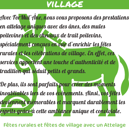
village
Avec ForMul’Âne, nous vous proposons des prestations
en attelage uniques avec des ânes, des mules
poitevines et des chevaux de trait poitevins,
spécialement conçues en vue d’enrichir les fêtes
rurales et les célébrations de village. En effet, ces
services apportent une touche d’authenticité et de
tradition qui séduit petits et grands.
De plus, ils sont parfaits pour créer des moments
inoubliables lors de vos événements. Ainsi, vos fêtes
deviennent mémorables et marquent durablement les
esprits grâce à cette ambiance unique et conviviale.
Fêtes rurales et fêtes de village avec un Attelage