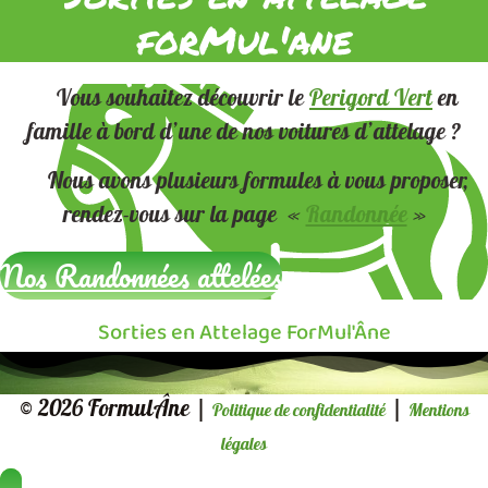
forMul'ane
Vous souhaitez découvrir le
Perigord Vert
en
famille à bord d’une de nos voitures d’attelage ?
Nous avons plusieurs formules à vous proposer,
rendez-vous sur la page «
Randonnée
»
Nos Randonnées attelées
Sorties en Attelage ForMul'Âne
© 2026 FormulÂne |
|
Politique de confidentialité
Mentions
légales