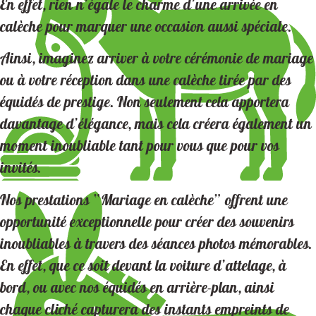
En effet, rien n’égale le charme d’une arrivée en
calèche pour marquer une occasion aussi spéciale.
Ainsi, imaginez arriver à votre cérémonie de mariage
ou à votre réception dans une calèche tirée par des
équidés de prestige. Non seulement cela apportera
davantage d’élégance, mais cela créera également un
moment inoubliable tant pour vous que pour vos
invités.
Nos prestations “Mariage en calèche” offrent une
opportunité exceptionnelle pour créer des souvenirs
inoubliables à travers des séances photos mémorables.
En effet, que ce soit devant la voiture d’attelage, à
bord, ou avec nos équidés en arrière-plan, ainsi
chaque cliché capturera des instants empreints de